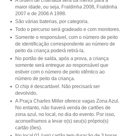
A ordem de chamada será da menor para a
maior idade, ou seja, Fraldinha 2008, Fraldinha
2007 e de 2006 A 1998.
São várias baterias, por categoria.
Todo o percurso será gradeado e com monitores.
Somente o responsável, com o número de peito
de identificação correspondente ao número de
peito da criança poderá retirá-la.
No portão de saída, após a prova, a criança
somente será entregue ao responsável que
estiver com o número de peito idêntico ao
número de peito da criança.
O chip é descartável. Não precisará ser
devolvido.
A Praça Charles Miller oferece vagas Zona Azul.
No entanto, não haverá venda de cartões de
zona azul, no local, no dia do evento. Por isso,
aconselhamos a levar o(s) seu(s) próprio(s)
cartão (ões).
No local 01 (um) cartão tem duração de 3 horas